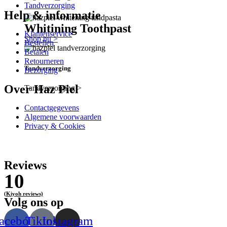
Tandverzorging
Help & informatie
Whitining Toothpast
Klantenservice
Shop nu >
Bestellen
Betalen
Retourneren
Tandverzorging
Bezorging
Over Haz Piel
Tandverzorging >
Contactgegevens
Algemene voorwaarden
Privacy & Cookies
Reviews
10
(Kiyoh reviews)
Volg ons op
acebook
Tiktok
Instagram