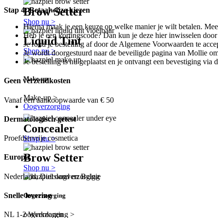
Brow Setter
Stap 4: Betaalwijze kiezen
Shop nu >
Hierna maak je een keuze op welke manier je wilt betalen. Mee
Heb je een kortingscode? Dan kun je deze hier inwisselen door j
Liquid Tint
Je rond je bestelling af door de Algemene Voorwaarden te accepte
Shop nu >
Je wordt doorgestuurd naar de beveiligde pagina van Mollie om 
Je bestelling is nu geplaatst en je ontvangt een bevestiging via d
Make-up
Geen verzendkosten
Make-up >
Vanaf een aankoopwaarde van € 50
Oogverzorging
Dermatologisch getest
Concealer
Proefdiervrije cosmetica
Shop nu >
Brow Setter
Europa
Shop nu >
Nederland, Duitsland en Belgie
Snelle levering
Oogverzorging
NL 1-2 Werkdagen
oogverzorging >