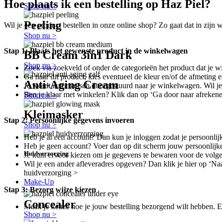
Hoe plaats ik een bestelling op Haz Piel?
Shop nu >
Peeling
Wil je een product bestellen in onze online shop? Zo gaat dat in zijn 
Shop nu >
Stap 1: Plaats het gewenste product in de winkelwagen
BB Cream 3in1 Dark
Shop nu >
Zoek via zoekveld of onder de categorieën het product dat je wi
Ga naar dit product, kies eventueel de kleur en/of de afmeting en
Anti-Aging Cream
Je wordt automatisch doorgestuurd naar je winkelwagen. Wil j
Ben je klaar met winkelen? Klik dan op ‘Ga door naar afrekene
Shop nu >
Kleimasker
Stap 2: Persoonlijke gegevens invoeren
Shop nu >
Heb je al een account? Dan kun je inloggen zodat je persoonli
Heb je geen account? Voer dan op dit scherm jouw persoonlijk
Huidverzorging
Je kunt ervoor kiezen om je gegevens te bewaren voor de volge
Wil je een ander afleveradres opgeven? Dan klik je hier op ‘Naa
huidverzorging >
Make-Up
Stap 3: Bezorg wijze kiezen
Concealer
Maak je keuze hoe je jouw bestelling bezorgend wilt hebben. 
Shop nu >