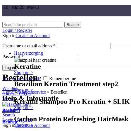
10
van 20 reviews
Search
Login / Register
Sign in
Create an Account
Username or email address
*
Haarverzorging
Password
*
Keratine
Log in
Shop nu >
Bestellen
Lost your password?
Remember me
Brazilian Keratin Treatment step2
Wishlist
Shop nu >
Home
»
Klantenservice
»
Bestellen
0
items
/
€
0,00
Help & Informatie
Menu
Keratin Shampoo Pro Keratin + SLIK
Shop nu >
Bestellen
Search
Carbon Protein Refreshing HairMask
Login / Register
Betalen
Shop nu >
Sign in
Create an Account