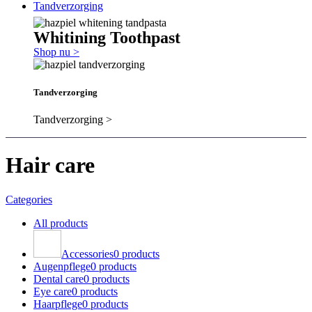
Tandverzorging
Whitining Toothpast
Shop nu >
Tandverzorging
Tandverzorging >
Hair care
Categories
All
products
Accessories
0 products
Augenpflege
0 products
Dental care
0 products
Eye care
0 products
Haarpflege
0 products