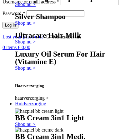
Username or email address
*
Shop nu >
Password
*
Silver Shampoo
Shop nu >
Log in
Ultracare Hair Milk
Lost your password?
Remember me
Shop nu >
0
items
€
0,00
Luxury Oil Serum For Hair
(Vitamine E)
Shop nu >
Haarverzorging
haarverzorging >
Huidverzorging
BB Cream 3in1 Light
Shop nu >
BB Cream 3in1 Medi.