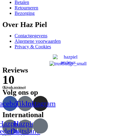
Betalen
Retourneren
Bezorging
Over Haz Piel
Contactgegevens
Algemene voorwaarden
Privacy & Cookies
Reviews
10
(Kiyoh reviews)
Volg ons op
acebook
Tiktok
Instagram
International
Hazpiel
Hazpiel
ederland
Duitsland