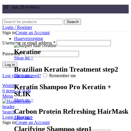
10
van 20 reviews
Search
Login / Register
Sign in
Create an Account
Haarverzorging
Username or email address
*
Keratine
Password
*
Shop nu >
Log in
Brazilian Keratin Treatment step2
Shop nu >
Lost your password?
Remember me
Wishlist
Keratin Shampoo Pro Keratin +
0
items
/
€
0,00
SLIK
Menu
Shop nu >
Carbon Protein Refreshing HairMask
Search
Login / Register
Shop nu >
Sign in
Create an Account
Clarifying Shampoo step1