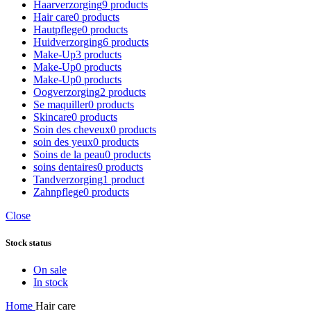
Haarverzorging
9 products
Hair care
0 products
Hautpflege
0 products
Huidverzorging
6 products
Make-Up
3 products
Make-Up
0 products
Make-Up
0 products
Oogverzorging
2 products
Se maquiller
0 products
Skincare
0 products
Soin des cheveux
0 products
soin des yeux
0 products
Soins de la peau
0 products
soins dentaires
0 products
Tandverzorging
1 product
Zahnpflege
0 products
Close
Stock status
On sale
In stock
Home
Hair care